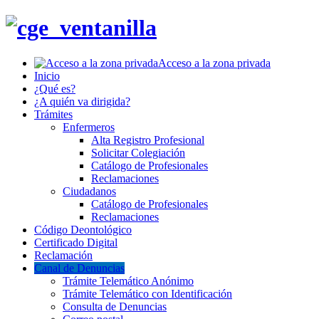
Acceso a la zona privada
Inicio
¿Qué es?
¿A quién va dirigida?
Trámites
Enfermeros
Alta Registro Profesional
Solicitar Colegiación
Catálogo de Profesionales
Reclamaciones
Ciudadanos
Catálogo de Profesionales
Reclamaciones
Código Deontológico
Certificado Digital
Reclamación
Canal de Denuncias
Trámite Telemático Anónimo
Trámite Telemático con Identificación
Consulta de Denuncias